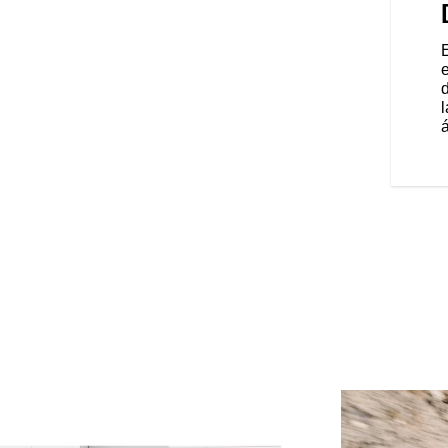
 más tiempo con encendido sin
 remoto y más de 72 litros de
arabrisas ajustable con solo
ga USB. Ofrece comodidad,
izando viajes placenteros para
á