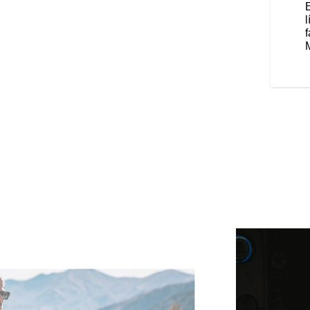
 una experiencia de sonido
 camino, siempre podrás disfrutar