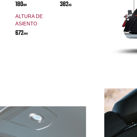
180
382
NM
KG
ALTURA DE
ASIENTO
672
MM