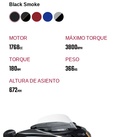
Black Smoke
MOTOR
MÁXIMO TORQUE
1768
3800
CC
RPM
TORQUE
PESO
180
366
NM
KG
ALTURA DE ASIENTO
672
MM